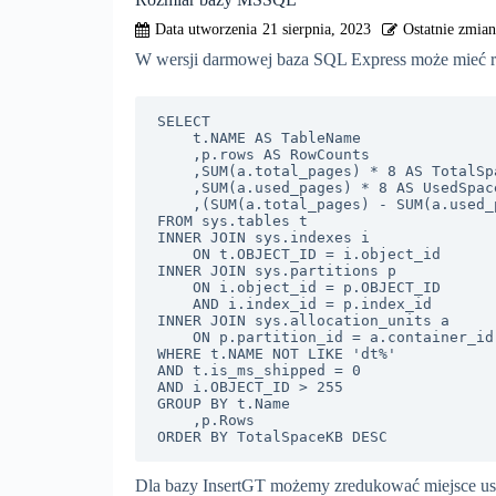
21 sierpnia, 2023
W wersji darmowej baza SQL Express może mieć ro
SELECT

	t.NAME AS TableName

	,p.rows AS RowCounts

	,SUM(a.total_pages) * 8 AS TotalSpaceKB

	,SUM(a.used_pages) * 8 AS UsedSpaceKB

	,(SUM(a.total_pages) - SUM(a.used_pages)) * 8 AS UnusedSpaceKB

FROM sys.tables t

INNER JOIN sys.indexes i

	ON t.OBJECT_ID = i.object_id

INNER JOIN sys.partitions p

	ON i.object_id = p.OBJECT_ID

	AND i.index_id = p.index_id

INNER JOIN sys.allocation_units a

	ON p.partition_id = a.container_id

WHERE t.NAME NOT LIKE 'dt%'

AND t.is_ms_shipped = 0

AND i.OBJECT_ID > 255

GROUP BY t.Name

	,p.Rows

ORDER BY TotalSpaceKB DESC
Dla bazy InsertGT możemy zredukować miejsce usuwa