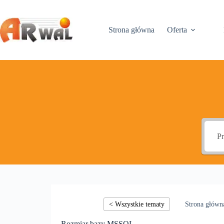
Przejdź
do
treści
Strona główna
Oferta
Rozmiar bazy MSSQL