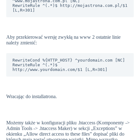
^www.mojastrona.com.pl [NC]

RewriteRule ^(.*)$ http://mojastrona.com.pl/$1 
[L,R=301]
Aby przekierować wersję zwykłą na www 2 ostatnie linie
należy zmienić:
RewriteCond %{HTTP_HOST} ^yourdomain.com [NC]

RewriteRule ^(.*)$ 
http://www.yourdomain.com/$1 [L,R=301]
Wracając do installatrona.
Możemy także w konfiguracji pliku .htaccess (Komponenty ->
Admin Tools -> .htaccess Maker) w sekcji „Exceptions” w
okienku „Allow direct access to these files” dopisać pliki do
których mają zostać utworzone wyjątki. Mimo wszystko