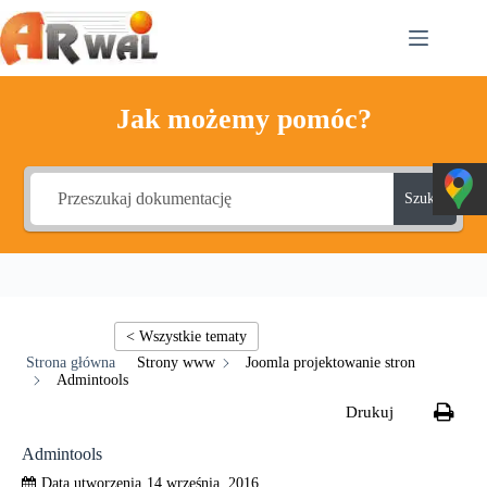
Przejdź
do
treści
Jak możemy pomóc?
Szukaj
Strony www
Joomla projektowanie stron
Admintools
Admintools
14 września, 2016