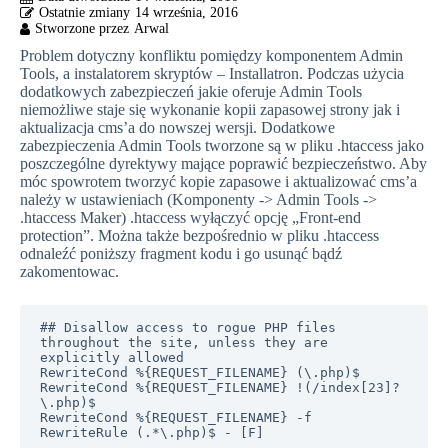
14 września, 2016
Problem dotyczny konfliktu pomiędzy komponentem Admin
Tools, a instalatorem skryptów – Installatron. Podczas użycia
dodatkowych zabezpieczeń jakie oferuje Admin Tools
niemożliwe staje się wykonanie kopii zapasowej strony jak i
aktualizacja cms’a do nowszej wersji. Dodatkowe
zabezpieczenia Admin Tools tworzone są w pliku .htaccess jako
poszczególne dyrektywy mające poprawić bezpieczeństwo. Aby
móc spowrotem tworzyć kopie zapasowe i aktualizować cms’a
należy w ustawieniach (Komponenty -> Admin Tools ->
.htaccess Maker) .htaccess wyłączyć opcję „Front-end
protection”. Można także bezpośrednio w pliku .htaccess
odnaleźć poniższy fragment kodu i go usunąć bądź
zakomentowac.
## Disallow access to rogue PHP files 
throughout the site, unless they are 
explicitly allowed

RewriteCond %{REQUEST_FILENAME} (\.php)$

RewriteCond %{REQUEST_FILENAME} !(/index[23]?
\.php)$

RewriteCond %{REQUEST_FILENAME} -f

RewriteRule (.*\.php)$ - [F]