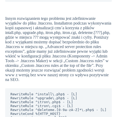
Innym rozwiązaniem tego problemu jest zdefiniowanie
wyjątków do pliku .htaccess. Installatron podczas wykonywania
kopii zapasowej i aktualizacji cms’a korzysta z plików
intall.php, upgrade.php, itron.php, itron.cgi, deleteme.[???].php,
gdzie w miejscu ??? mogą występować znaki i cyfry. Poniższy
kod z wyjątkami możemy dopisać bezpośrednio do pliku
.htaccess w miejscu np. „Advanced server protection rules
exceptions”, gdzie mamy już zdefiniowane pewne wyjątki lub
wkleić w konfiguracji pliku .htaccess (Komponenty -> Admin
Tools -> .htaccess Maker) w sekcji „Custom .htaccess rules” w
okienku „Custom .htaccess rules at the top of the file”. Przy
okazji możemy jeszcze rozwiązać problem zgodności wersji
www z wersją bez www naszej strony co wpływa pozytywnie
na SEO.
RewriteRule ^install\.php$ - [L]

RewriteRule ^upgrade\.php$ - [L]

RewriteRule ^itron\.php$ - [L]

RewriteRule ^itron\.cgi$ - [L]

RewriteRule ^deleteme.[0-9a-zA-Z]*\.php$ - [L]

RewriteCond %{HTTP_HOST} 