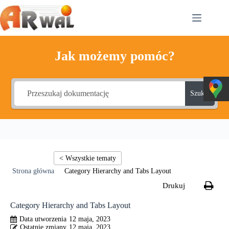
Przejdź
do
treści
Jak możemy pomóc?
Szukaj
Category Hierarchy and Tabs Layout
Category Hierarchy and Tabs Layout
12 maja, 2023
12 maja, 2023