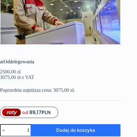
arOddelegowania
2500,00
zł
3075,00
zł
z VAT
Poprzednia najniższa cena:
3075,00
zł
.
raty
89,17
PLN
od
ilość
Dodaj do koszyka
arOddelegowania