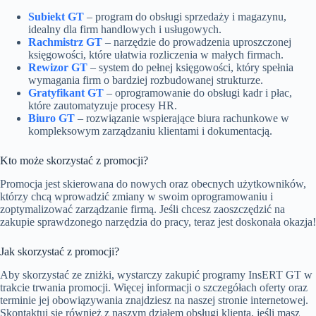
Subiekt GT
– program do obsługi sprzedaży i magazynu,
idealny dla firm handlowych i usługowych.
Rachmistrz GT
– narzędzie do prowadzenia uproszczonej
księgowości, które ułatwia rozliczenia w małych firmach.
Rewizor GT
– system do pełnej księgowości, który spełnia
wymagania firm o bardziej rozbudowanej strukturze.
Gratyfikant GT
– oprogramowanie do obsługi kadr i płac,
które zautomatyzuje procesy HR.
Biuro GT
– rozwiązanie wspierające biura rachunkowe w
kompleksowym zarządzaniu klientami i dokumentacją.
Kto może skorzystać z promocji?
Promocja jest skierowana do nowych oraz obecnych użytkowników,
którzy chcą wprowadzić zmiany w swoim oprogramowaniu i
zoptymalizować zarządzanie firmą. Jeśli chcesz zaoszczędzić na
zakupie sprawdzonego narzędzia do pracy, teraz jest doskonała okazja!
Jak skorzystać z promocji?
Aby skorzystać ze zniżki, wystarczy zakupić programy InsERT GT w
trakcie trwania promocji. Więcej informacji o szczegółach oferty oraz
terminie jej obowiązywania znajdziesz na naszej stronie internetowej.
Skontaktuj się również z naszym działem obsługi klienta, jeśli masz