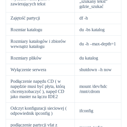
„szukany tekst”
zawierających tekst
gdzie_szukać
Zajętość partycji
df -h
Rozmiar katalogu
du -bs katalog
Rozmiary katalogów i zbiorów
du -h –max-depth=1
wewnątrz katalogu
Rozmiary plików
du katalog
Wyłączenie serwera
shutdown –h now
Podłączenie napędu CD ( w
napędzie musi być płyta, którą
mount /dev/hdc
chcemyzobaczyć ), napęd CD
/mnt/cdrom
jako master na łączu IDE2
Odczyt konfiguracji sieciowej (
ifconfig
odpowiednik ipconfig )
podłączenie partycji vfat z