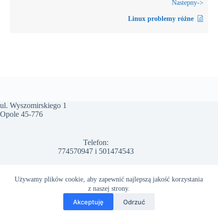
Linux problemy różne
ul. Wyszomirskiego 1
Opole 45-776
Telefon:
774570947
i
501474543
Email:
Używamy plików cookie, aby zapewnić najlepszą jakość korzystania
info@arwal.com.pl
z naszej strony.
Polityka prywatności
Regulamin Strony
Akceptuję
Odrzuć
Polityka zwrotów
Copyright © 2026 - arwal.com.pl