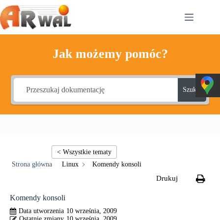
Przejdź
do
treści
Jak możemy pomóc?
Szukaj
Linux
Komendy konsoli
Komendy konsoli
10 września, 2009
10 września, 2009