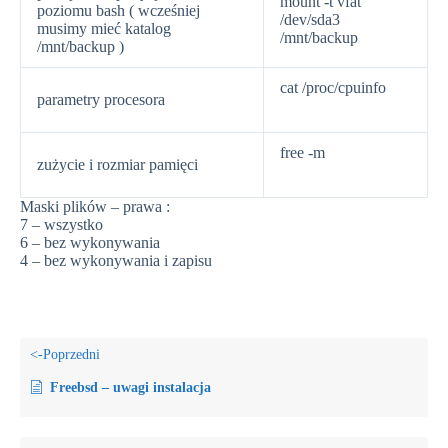
mount -t vfat
poziomu bash ( wcześniej
/dev/sda3
musimy mieć katalog
/mnt/backup
/mnt/backup )
cat /proc/cpuinfo
parametry procesora
free -m
zużycie i rozmiar pamięci
Maski plików – prawa :
7 – wszystko
6 – bez wykonywania
4 – bez wykonywania i zapisu
Freebsd – uwagi instalacja