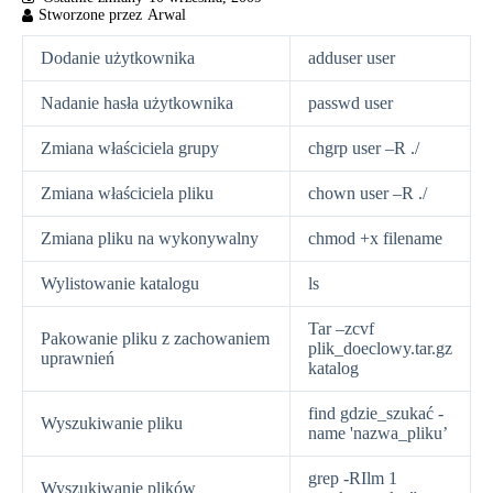
Dodanie użytkownika
adduser user
Nadanie hasła użytkownika
passwd user
Zmiana właściciela grupy
chgrp user –R ./
Zmiana właściciela pliku
chown user –R ./
Zmiana pliku na wykonywalny
chmod +x filename
Wylistowanie katalogu
ls
Tar –zcvf
Pakowanie pliku z zachowaniem
plik_doeclowy.tar.gz
uprawnień
katalog
find gdzie_szukać -
Wyszukiwanie pliku
name 'nazwa_pliku’
grep -RIlm 1
Wyszukiwanie plików