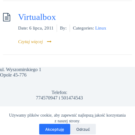
Virtualbox
Date:
6 lipca, 2011
By:
Categories:
Linux
Czytaj więcej
ul. Wyszomirskiego 1
Opole 45-776
Telefon:
774570947
i
501474543
Email:
Używamy plików cookie, aby zapewnić najlepszą jakość korzystania
info@arwal.com.pl
z naszej strony.
Polityka prywatności
Regulamin Strony
Akceptuję
Odrzuć
Polityka zwrotów