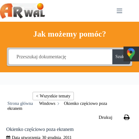
Przejdź
do
treści
Jak możemy pomóc?
Szukaj
Windows
Okienko częściowo poza
ekranem
Okienko częściowo poza ekranem
30 grudnia, 2011