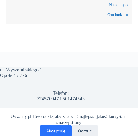
Outlook
ul. Wyszomirskiego 1
Opole 45-776
Telefon:
774570947
i
501474543
Email:
Używamy plików cookie, aby zapewnić najlepszą jakość korzystania
info@arwal.com.pl
z naszej strony.
Polityka prywatności
Regulamin Strony
Akceptuję
Odrzuć
Polityka zwrotów