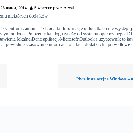
26 marca, 2014
eniu niektórych dodatków.
> Centrum zaufania -> Dodatki. Informacje o dodatkach nie występują
uktrytym outlook. Położenie katalogu zależy od systemu operacyjnego.
tawienia lokalne\Dane aplikacji\Microsoft\Outlook ( użytkownik to kat
dat powoduje skasowanie informacji o takich dodatkach i prawidłowe o
Płyta instalacyjna Windows – 