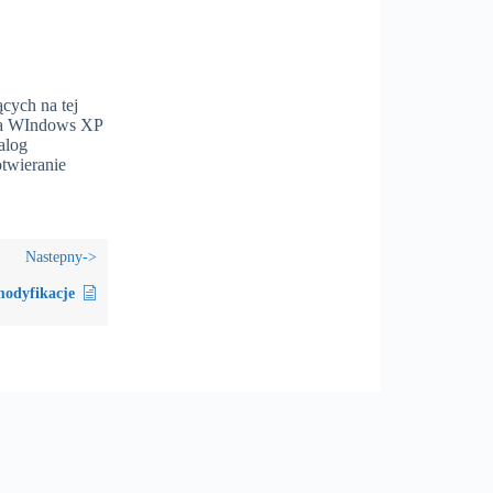
cych na tej
 Dla WIndows XP
alog
twieranie
modyfikacje