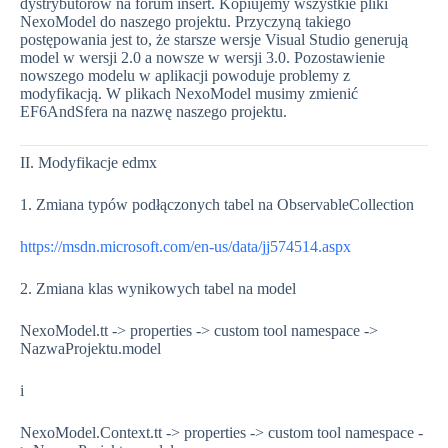
dystrybutorów na forum insert. Kopiujemy wszystkie pliki
NexoModel do naszego projektu. Przyczyną takiego
postępowania jest to, że starsze wersje Visual Studio generują
model w wersji 2.0 a nowsze w wersji 3.0. Pozostawienie
nowszego modelu w aplikacji powoduje problemy z
modyfikacją. W plikach NexoModel musimy zmienić
EF6AndSfera na nazwę naszego projektu.
II. Modyfikacje edmx
1. Zmiana typów podłączonych tabel na ObservableCollection
https://msdn.microsoft.com/en-us/data/jj574514.aspx
2. Zmiana klas wynikowych tabel na model
NexoModel.tt -> properties -> custom tool namespace ->
NazwaProjektu.model
i
NexoModel.Context.tt -> properties -> custom tool namespace -