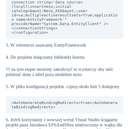
connection string='data source=
(local)\insertnexo;initial 
catalog=&quot;Nexo_XXX&quot;;user 
id=sa;multipleactiveresultsets=True;applicatio
n name=EntityFramework'" 
providerName="System.Data.EntityClient" />

</connectionStrings>

</configuration>
3. W references usuwamy EntityFramework
4. Do projektu dołączamy biblioteki Inserta
!!! na tym etapie możemy zakończyć to wystarczy aby móc
pobierać dane z tabel poza modelem nexo
5. W pliku konfiguracji projektu .csproj około linii 5 dodajemy
<AutoGenerateBindingRedirects>true</AutoGenera
teBindingRedirects>   
6. Jeżeli korzystamy z nowszej wersji Visual Studio ściągamy
projekt pana Jarosława EF6AndSfera umieszczony w wątku dla