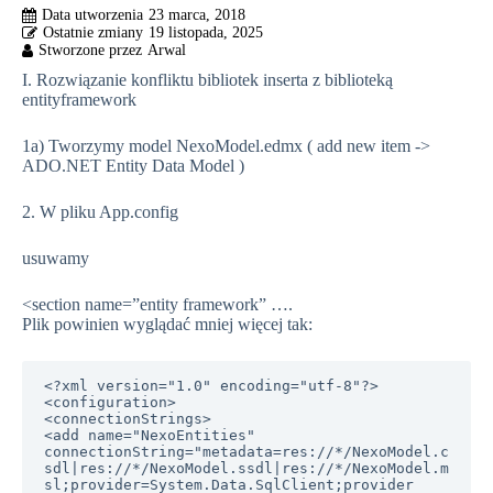
23 marca, 2018
19 listopada, 2025
I. Rozwiązanie konfliktu bibliotek inserta z biblioteką
entityframework
1a) Tworzymy model NexoModel.edmx ( add new item ->
ADO.NET Entity Data Model )
2. W pliku App.config
usuwamy
<section name=”entity framework” ….
Plik powinien wyglądać mniej więcej tak:
<?xml version="1.0" encoding="utf-8"?>

<configuration>

<connectionStrings>

<add name="NexoEntities" 
connectionString="metadata=res://*/NexoModel.c
sdl|res://*/NexoModel.ssdl|res://*/NexoModel.m
sl;provider=System.Data.SqlClient;provider 