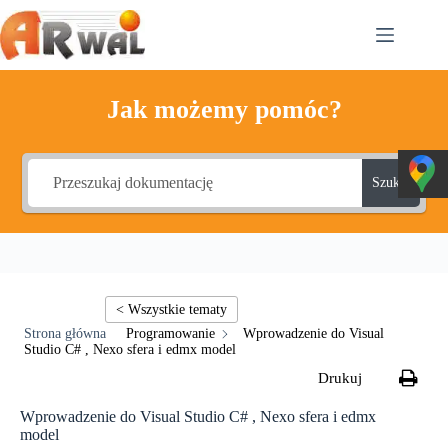
Przejdź
do
treści
Jak możemy pomóc?
Szukaj
Programowanie
Wprowadzenie do Visual
Studio C# , Nexo sfera i edmx model
Wprowadzenie do Visual Studio C# , Nexo sfera i edmx
model