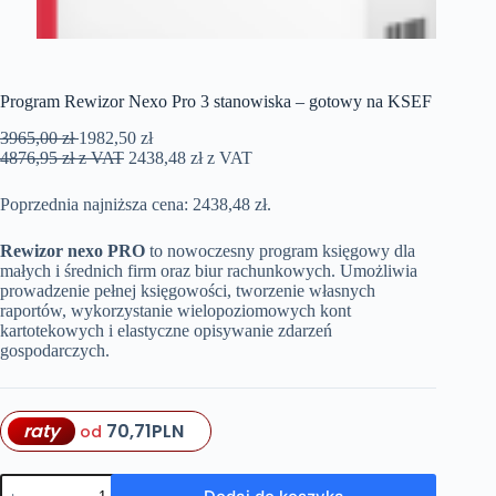
Program Rewizor Nexo Pro 3 stanowiska – gotowy na KSEF
3965,00
zł
1982,50
zł
4876,95
zł
z VAT
2438,48
zł
z VAT
Poprzednia najniższa cena:
2438,48
zł
.
Rewizor nexo PRO
to nowoczesny program księgowy dla
małych i średnich firm oraz biur rachunkowych. Umożliwia
prowadzenie pełnej księgowości, tworzenie własnych
raportów, wykorzystanie wielopoziomowych kont
kartotekowych i elastyczne opisywanie zdarzeń
gospodarczych.
raty
70,71
PLN
od
ilość