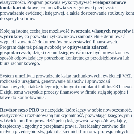
elastyczności. Program pozwala wykorzystywać
wielopoziomowe
konta kartotekowe
, co umożliwia szczegółowe i przejrzyste
prowadzenie ewidencji księgowej, a także dostosowanie struktury kont
do specyfiki firmy.
Kolejną istotną cechą jest możliwość
tworzenia własnych raportów i
wydruków
, co pozwala użytkownikowi samodzielnie definiować
wygląd i zawartość dokumentów oraz zestawień finansowych.
Program daje też pełną swobodę w
opisywaniu zdarzeń
gospodarczych
, dzięki czemu księgowość może być prowadzona w
sposób odpowiadający potrzebom konkretnego przedsiębiorstwa lub
biura rachunkowego.
System umożliwia prowadzenie ksiąg rachunkowych, ewidencji VAT,
rozliczeń z urzędami, generowanie bilansów i sprawozdań
finansowych, a także integrację z innymi modułami linii InsERT nexo.
Dzięki temu wszystkie procesy finansowe w firmie stają się spójne i
łatwe do kontrolowania.
Rewizor nexo PRO
to narzędzie, które łączy w sobie nowoczesność,
elastyczność i rozbudowaną funkcjonalność, pozwalając księgowym i
właścicielom firm prowadzić pełną księgowość w sposób wydajny,
bezpieczny i zgodny z przepisami prawa. Jest idealny zarówno dla
małych przedsiębiorstw, jak i dla średnich firm oraz profesjonalnych