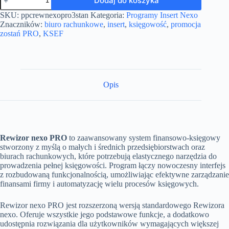
Dodaj do koszyka
Program
Rewizor
SKU:
ppcrewnexopro3stan
Kategoria:
Programy Insert Nexo
Nexo
Znaczników:
biuro rachunkowe
,
insert
,
księgowość
,
promocja
Pro
zostań PRO
,
KSEF
3
stanowiska
-
gotowy
na
KSEF
Opis
Rewizor nexo PRO
to zaawansowany system finansowo-księgowy
stworzony z myślą o małych i średnich przedsiębiorstwach oraz
biurach rachunkowych, które potrzebują elastycznego narzędzia do
prowadzenia pełnej księgowości. Program łączy nowoczesny interfejs
z rozbudowaną funkcjonalnością, umożliwiając efektywne zarządzanie
finansami firmy i automatyzację wielu procesów księgowych.
Rewizor nexo PRO jest rozszerzoną wersją standardowego Rewizora
nexo. Oferuje wszystkie jego podstawowe funkcje, a dodatkowo
udostępnia rozwiązania dla użytkowników wymagających większej