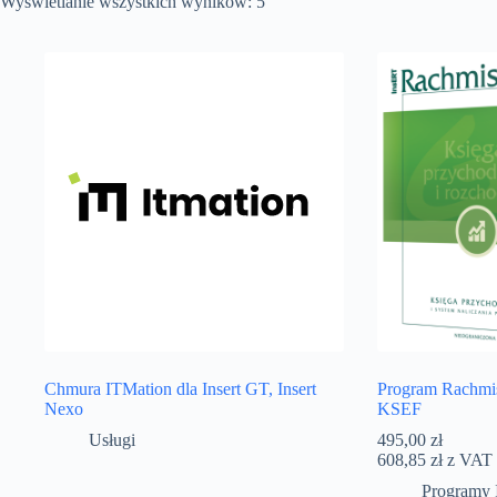
Wyświetlanie wszystkich wyników: 5
Chmura ITMation dla Insert GT, Insert
Program Rachmi
Nexo
KSEF
Usługi
495,00
zł
608,85
zł
z VAT
Programy 